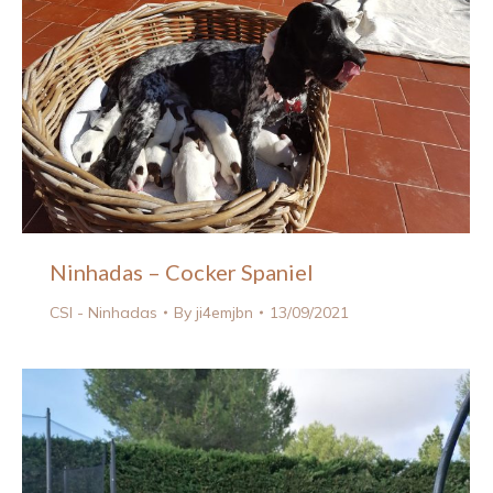
Ninhadas – Cocker Spaniel
CSI - Ninhadas
By
ji4emjbn
13/09/2021