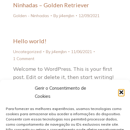
Ninhadas – Golden Retriever
Golden - Ninhadas
By
ji4emjbn
12/09/2021
Hello world!
Uncategorized
By
ji4emjbn
11/06/2021
1 Comment
Welcome to WordPress. This is your first
post. Edit or delete it, then start writing!
Gerir o Consentimento de
Cookies
Para fornecer as melhores experiências, usamos tecnologias como
Política de Cookies
| * - Chamada para a rede móvel nacional
cookies para armazenar e/ou aceder a informações do dispositivo.
Consentir com essas tecnologias nos permitirá processar dados,
| ** - Chamada para a rede fixa nacional
como comportamento de navegação ou IDs exclusivos neste site.
Alojamento Web:
Teunome.com
|
Não consentir ou retirar o consentimento pode afetar negativamante