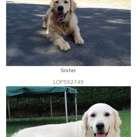
Sister
LOP592749