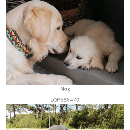
Noz
LOP586470