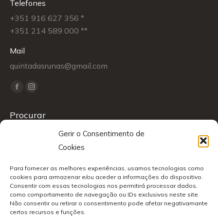
Telefones
+351 916 627 356 *
+351 214 589 000 **
Mail
quintadasrunas@gmail.com
Find us on:
Facebook
Instagram
page
page
Procurar
opens
opens
in
in
Gerir o Consentimento de
Search:
new
new
Cookies
window
window
Para fornecer as melhores experiências, usamos tecnologias como
Política de Cookies
| * - Chamada para a rede móvel nacional
cookies para armazenar e/ou aceder a informações do dispositivo.
Consentir com essas tecnologias nos permitirá processar dados,
| ** - Chamada para a rede fixa nacional
como comportamento de navegação ou IDs exclusivos neste site.
Alojamento Web:
Teunome.com
|
Não consentir ou retirar o consentimento pode afetar negativamante
certos recursos e funções.