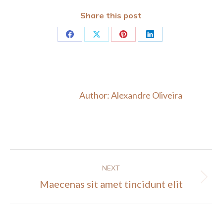
Share this post
Share
Share
Share
Share
on
on
on
on
Facebook
X
Pinterest
LinkedIn
Author:
Alexandre Oliveira
Post
NEXT
navigation
Next
Maecenas sit amet tincidunt elit
post: