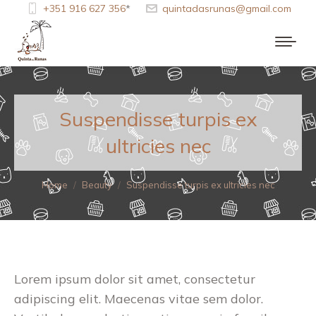
+351 916 627 356
*
quintadasrunas@gmail.com
Suspendisse turpis ex
ultricies nec
You are here:
Home
Beauty
Suspendisse turpis ex ultricies nec
Lorem ipsum dolor sit amet, consectetur
adipiscing elit. Maecenas vitae sem dolor.