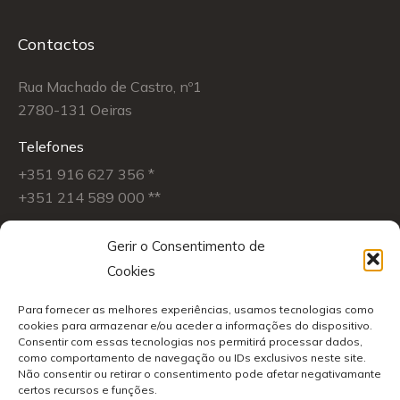
Contactos
Rua Machado de Castro, nº1
2780-131 Oeiras
Telefones
+351 916 627 356 *
+351 214 589 000 **
Mail
Gerir o Consentimento de
quintadasrunas@gmail.com
Cookies
Find us on:
Facebook
Instagram
Para fornecer as melhores experiências, usamos tecnologias como
cookies para armazenar e/ou aceder a informações do dispositivo.
page
page
Consentir com essas tecnologias nos permitirá processar dados,
Procurar
opens
opens
como comportamento de navegação ou IDs exclusivos neste site.
Não consentir ou retirar o consentimento pode afetar negativamante
in
in
certos recursos e funções.
Search: